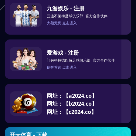
九游娱乐 - 注册
云达不莱梅足球俱乐部
官方合作伙伴
大额无忧 点击进入
爱游戏 - 注册
门兴格拉德巴赫足球俱乐部
官方合作伙伴
信誉首选 点击进入
网址：【a2024.co】
网址：【b2024.co】
网址：【c2024.co】
开云体育 - 下载