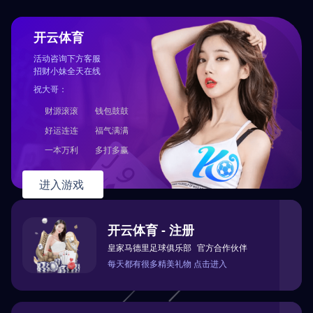
开云体育
活动咨询下方客服 
招财小妹全天在线
祝大哥：
财源滚滚
钱包鼓鼓
好运连连
福气满满
一本万利
多打多赢
进入游戏
开云体育 - 注册
皇家马德里足球俱乐部
官方合作伙伴
每天都有很多精美礼物 点击进入